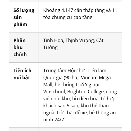
Số lượng
Khoảng 4.147 căn thấp tầng và 11
sản
tòa chung cư cao tầng
phẩm
Phân
Tinh Hoa, Thịnh Vượng, Cát
khu
Tường
chính
Tiện ích
Trung tâm Hội chợ Triển lãm
nổi bật
Quốc gia (90 ha); Vincom Mega
Mall; hệ thống trường học
Vinschool, Brighton College; công
viên nội khu; hồ điều hòa; tổ hợp
khách sạn 5 sao; khu thể thao
ngoài trời; bãi đỗ xe; hệ thống an
ninh 24/7