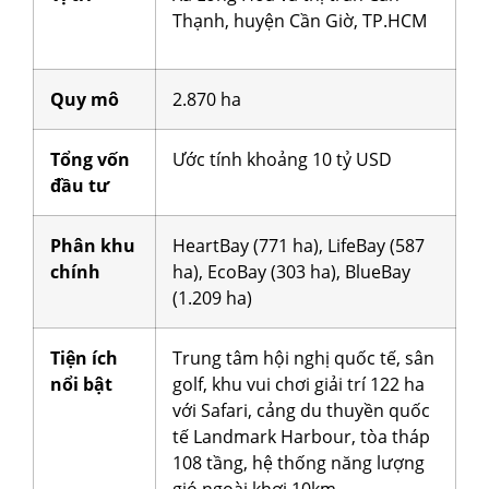
Thạnh, huyện Cần Giờ, TP.HCM
Quy mô
2.870 ha
Tổng vốn
Ước tính khoảng 10 tỷ USD
đầu tư
Phân khu
HeartBay (771 ha), LifeBay (587
chính
ha), EcoBay (303 ha), BlueBay
(1.209 ha)
Tiện ích
Trung tâm hội nghị quốc tế, sân
nổi bật
golf, khu vui chơi giải trí 122 ha
với Safari, cảng du thuyền quốc
tế Landmark Harbour, tòa tháp
108 tầng, hệ thống năng lượng
gió ngoài khơi 10km