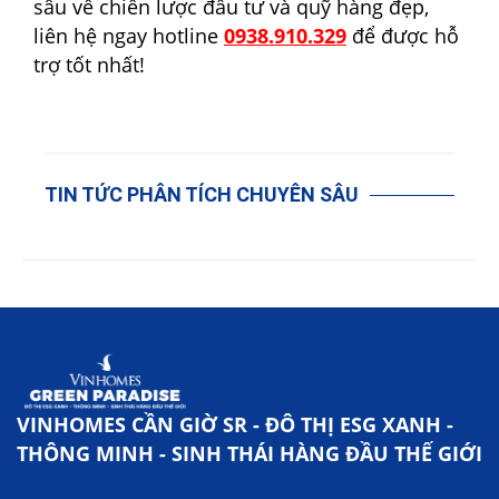
sâu về chiến lược đầu tư và quỹ hàng đẹp,
liên hệ ngay hotline
0938.910.329
để được hỗ
trợ tốt nhất!
TIN TỨC PHÂN TÍCH CHUYÊN SÂU
VINHOMES CẦN GIỜ SR - ĐÔ THỊ ESG XANH -
THÔNG MINH - SINH THÁI HÀNG ĐẦU THẾ GIỚI