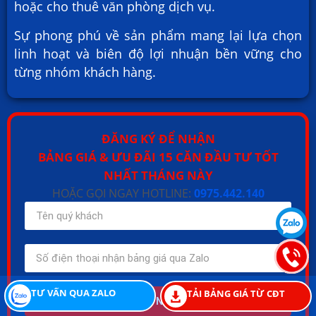
hoặc cho thuê văn phòng dịch vụ.
Sự phong phú về sản phẩm mang lại lựa chọn
linh hoạt và biên độ lợi nhuận bền vững cho
từng nhóm khách hàng.
ĐĂNG KÝ ĐỂ NHẬN
BẢNG GIÁ & ƯU ĐÃI 15 CĂN ĐẦU TƯ TỐT
NHẤT THÁNG NÀY
HOẶC GỌI NGAY HOTLINE:
0975.442.140
TƯ VẤN QUA ZALO
TẢI BẢNG GIÁ TỪ CĐT
TÔI MUỐN NHẬN NGAY