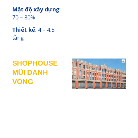
Mật độ xây dựng
:
70 – 80%
Thiết kế
: 4 – 4,5
tầng
SHOPHOUSE
MŨI DANH
VỌNG
Shophouse có
khoảng 1200 căn,
nằm tại các đại tiện
ích của phân khu
như Vincom, Tháp
tài chính và khu căn