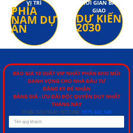
VỊ TRÍ
THỜI GIAN BÀN
PHÍA
GIAO
DỰ KIẾN
NAM DỰ
2030
ÁN
BÁO GIÁ 10 SUẤT VIP NHẤT PHÂN KHU MŨI
DANH VỌNG CHO NHÀ ĐẦU TƯ
ĐĂNG KÝ ĐỂ NHẬN
BẢNG GIÁ - ƯU ĐÃI ĐỘC QUYỀN DUY NHẤT
THÁNG NÀY
HOẶC GỌI NGAY HOTLINE:
0975.442.140