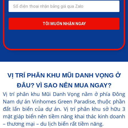
TÔI MUỐN NHẬN NGAY
* Thông tin của quý khách được bảo mật tuyệt đối
không ảnh hướng đến công việc
VỊ TRÍ PHÂN KHU MŨI DANH VỌNG Ở
ĐÂU? VÌ SAO NÊN MUA NGAY?
Vị trí phân khu Mũi Danh Vọng nằm ở phía Đông
Nam dự án Vinhomes Green Paradise, thuộc phần
đất lấn biến của dự án. Vị trí phân khu sở hữu 3
mặt giáp biển nên tiềm năng khai thác kinh doanh
– thương mại – du lịch biển rất tiềm năng.