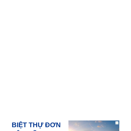
hộ…
Đây đều là những
tiện ích đông người
qua lại, đặc biệt phù
hợp để khai thác
kinh doanh F&B, văn
phòng, homestay…
Diện tích đất (dự
kiến)
: 100 -150m2
Mật độ xây dựng
:
70 – 85%
Thiết kế
: 4,5 tầng
BIỆT THỰ ĐƠN