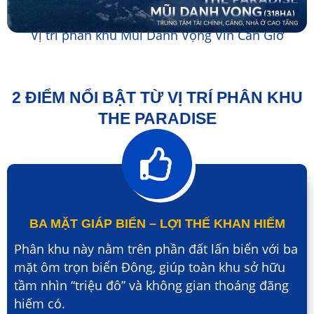
Vị trí phân khu Mũi Danh Vọng Vin Cần Giờ
2 ĐIỂM NỔI BẬT TỪ VỊ TRÍ PHÂN KHU
THE PARADISE
BA MẶT GIÁP BIỂN – LỢI THẾ KHAN HIẾM
Phân khu này nằm trên phần đất lấn biển với ba
mặt ôm trọn biển Đông, giúp toàn khu sở hữu
tầm nhìn “triệu đô” và không gian thoáng đãng
hiếm có.