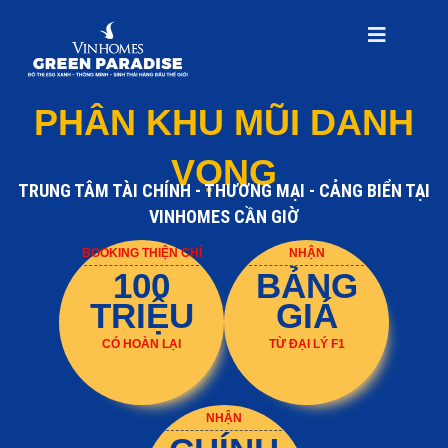
PHÂN KHU MŨI DANH
VỌNG
TRUNG TÂM TÀI CHÍNH - THƯƠNG MẠI - CẢNG BIỂN TẠI
VINHOMES CẦN GIỜ
BOOKING THIỆN CHÍ​
NHẬN
100
BẢNG
TRIỆU
GIÁ
CÓ HOÀN LẠI
TỪ ĐẠI LÝ F1
NHẬN