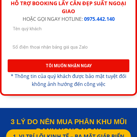
HỖ TRỢ BOOKING LẤY CĂN ĐẸP SUẤT NGOẠI
GIAO
HOẶC GỌI NGAY HOTLINE:
0975.442.140
TÔI MUỐN NHẬN NGAY
* Thông tin của quý khách được bảo mật tuyệt đối
không ảnh hướng đến công việc
3 LÝ DO NÊN MUA PHÂN KHU MŨI
DANH VỌNG NGAY
1. VỊ TRÍ LÕI KINH TẾ – BA MẶT GIÁP BIỂN