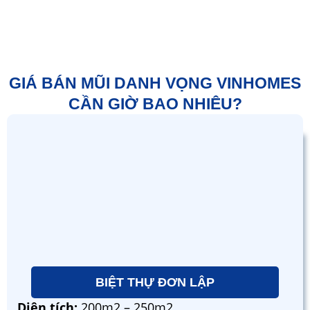
Thiết kế
: 3 – 4 tầng
GIÁ BÁN MŨI DANH VỌNG VINHOMES
CẦN GIỜ BAO NHIÊU?
BIỆT THỰ ĐƠN LẬP
Diện tích:
200m2 – 250m2