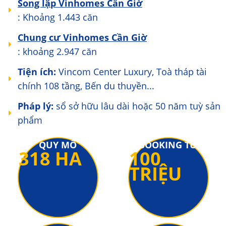
Song lập Vinhomes Cần Giờ
: Khoảng 1.443 căn
Chung cư Vinhomes Cần Giờ
: khoảng 2.947 căn
Tiện ích:
Vincom Center Luxury, Toà tháp tài
chính 108 tầng, Bến du thuyền...
Pháp lý:
sổ sở hữu lâu dài hoặc 50 năm tuỳ sản
phẩm
QUY MÔ
BOOKING TỪ
318 HA
100
TRIỆU