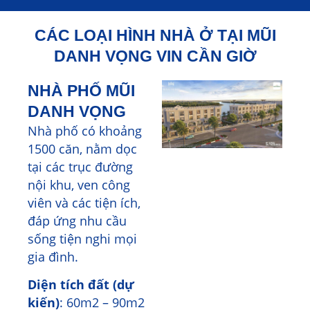
CÁC LOẠI HÌNH NHÀ Ở TẠI MŨI
DANH VỌNG VIN CẦN GIỜ
NHÀ PHỐ MŨI
DANH VỌNG
Nhà phố có khoảng
1500 căn, nằm dọc
tại các trục đường
nội khu, ven công
viên và các tiện ích,
đáp ứng nhu cầu
sống tiện nghi mọi
gia đình.
Diện tích đất (dự
kiến)
: 60m2 – 90m2