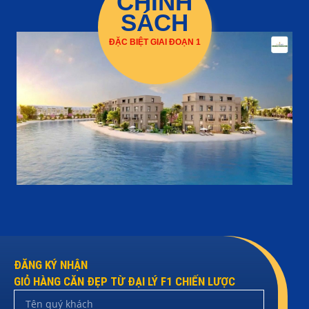
CHÍNH
SÁCH
ĐẶC BIỆT GIAI ĐOẠN 1
ĐĂNG KÝ NHẬN
GIỎ HÀNG CĂN ĐẸP TỪ ĐẠI LÝ F1 CHIẾN LƯỢC