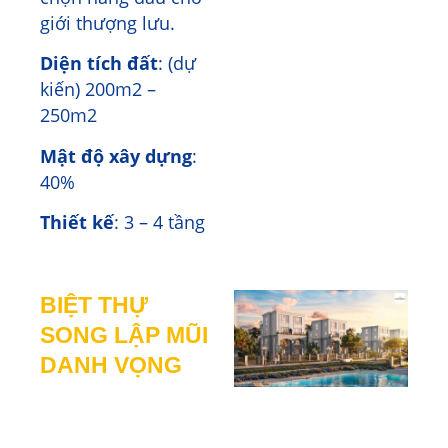
giới thượng lưu.
Diện tích đất
: (dự
kiến) 200m2 –
250m2
Mật độ xây dựng
:
40%
Thiết kế
: 3 – 4 tầng
BIỆT THỰ
SONG LẬP MŨI
DANH VỌNG
Biệt thự song lập có
khoảng 1.443 căn,
nằm trong khu biệt