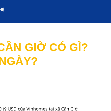
 HỆ
ẦN GIỜ CÓ GÌ?
 NGÀY?
0 tỷ USD của Vinhomes tại xã Cần Giờ,