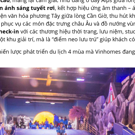
 cao
, mang lại cảm giác như đang ở dãy Alps giữa lòng
n ánh sáng tuyết rơi
, kết hợp hiệu ứng âm thanh – 
 hiện văn hóa phương Tây giữa lòng Cần Giờ, thu hút k
, phục vụ các món đặc trưng châu Âu và đồ nướng vùn
heck-in
với các thương hiệu thời trang, lưu niệm, stu
khu giải trí, mà là “điểm neo lưu trú” giúp khách có
iến lược phát triển du lịch 4 mùa mà Vinhomes đang