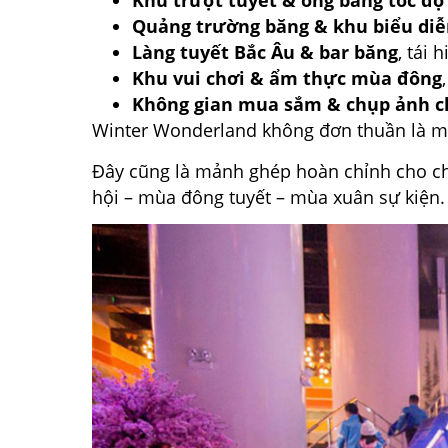
Khu trượt tuyết & ống băng tốc độ
Quảng trường băng & khu biểu diễ
Làng tuyết Bắc Âu & bar băng
, tái
Khu vui chơi & ẩm thực mùa đông
Không gian mua sắm & chụp ảnh c
Winter Wonderland không đơn thuần là một 
Đây cũng là mảnh ghép hoàn chỉnh cho ch
hội – mùa đông tuyết – mùa xuân sự kiện.