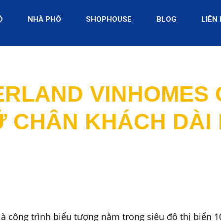
Ộ
NHÀ PHỐ
SHOPHOUSE
BLOG
LIÊN
RLAND VINHOMES C
Ữ CHÂN KHÁCH DÀI
là công trình biểu tượng nằm trong siêu đô thị biển 1