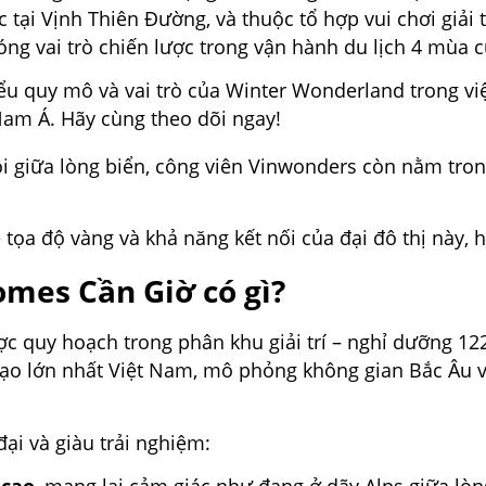
 tại Vịnh Thiên Đường, và thuộc tổ hợp vui chơi giải 
g vai trò chiến lược trong vận hành du lịch 4 mùa củ
iểu quy mô và vai trò của Winter Wonderland trong vi
Nam Á. Hãy cùng theo dõi ngay!
i giữa lòng biển, công viên Vinwonders còn nằm tron
tọa độ vàng và khả năng kết nối của đại đô thị này, 
mes Cần Giờ có gì?
quy hoạch trong phân khu giải trí – nghỉ dưỡng 122
tạo lớn nhất Việt Nam, mô phỏng không gian Bắc Âu v
đại và giàu trải nghiệm: