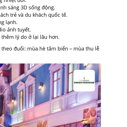
 nhiệt đới.
ánh sáng 3D sống động.
hách trẻ và du khách quốc tế.
g lạnh.
dio ảnh tuyết.
 thêm lý do ở lại lâu hơn.
 theo đuổi: mùa hè tắm biển – mùa thu lễ